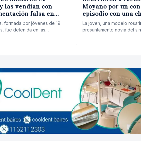
 y las vendían con
Moyano por un con
entación falsa en
episodio con una c
mes
el barrio porteño d
a, formada por jóvenes de 19
La joven, una modelo rosar
Belgrano
s, fue detenida en las
presuntamente novia del sind
de La Plata…
terminó corriendo semidesn
calle mientras…