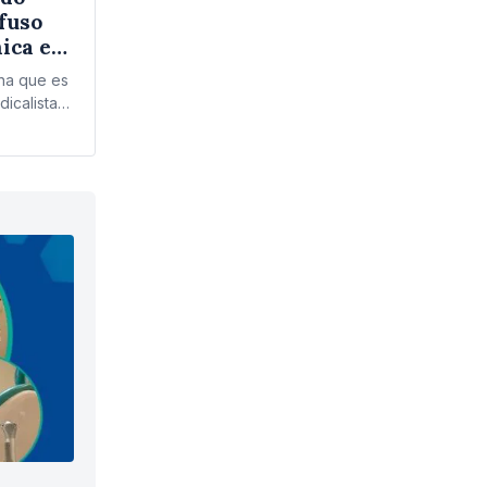
fuso
hica en
e
ina que es
icalista,
uda por la