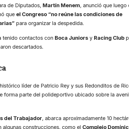
mara de Diputados,
Martín Menem
, anunció que luego
inó que
el Congreso “no reúne las condiciones de
arias”
para organizar la despedida.
ía tenido contactos con
Boca Juniors
y
Racing Club
p
edaron descartados.
ca
histórico líder de Patricio Rey y sus Redonditos de Ri
ue forma parte del polideportivo ubicado sobre la aveni
s del Trabajador
, abarca aproximadamente 10 hectáre
n algunas construcciones, como el
Complejo Domínic