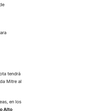
 de
ara
cota tendrá
da Mitre al
as, en los
o Alto