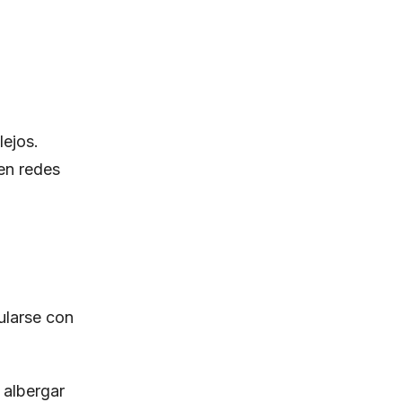
lejos.
 en redes
ularse con
 albergar