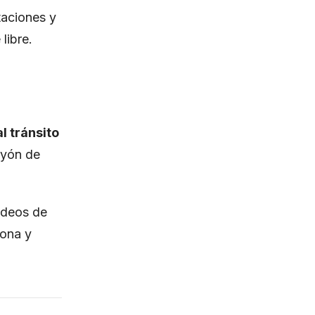
taciones y
libre.
l tránsito
layón de
videos de
zona y