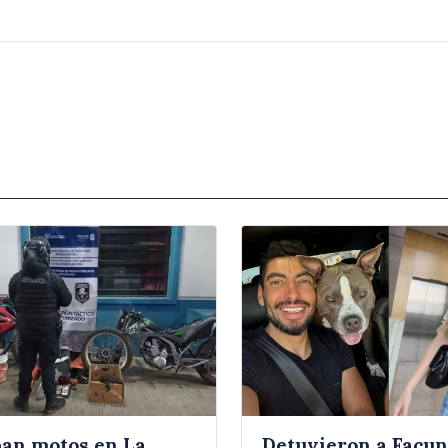
an motos en La
Detuvieron a Facu