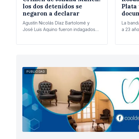
los dos detenidos se
Plata
negaron a declarar
docum
Quil
Agustín Nicolás Díaz Bartolomé y
La band
José Luis Aquino fueron indagados
a 23 año
por el fiscal Carlos Russo por el
afueras 
asesinato…
PUBLICIDAD