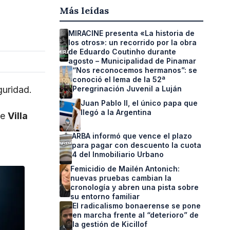
Más leídas
MIRACINE presenta «La historia de
los otros»: un recorrido por la obra
de Eduardo Coutinho durante
agosto – Municipalidad de Pinamar
“Nos reconocemos hermanos”: se
conoció el lema de la 52ª
guridad.
Peregrinación Juvenil a Luján
Juan Pablo II, el único papa que
llegó a la Argentina
de
Villa
ARBA informó que vence el plazo
para pagar con descuento la cuota
4 del Inmobiliario Urbano
Femicidio de Mailén Antonich:
nuevas pruebas cambian la
cronología y abren una pista sobre
su entorno familiar
El radicalismo bonaerense se pone
en marcha frente al “deterioro” de
la gestión de Kicillof