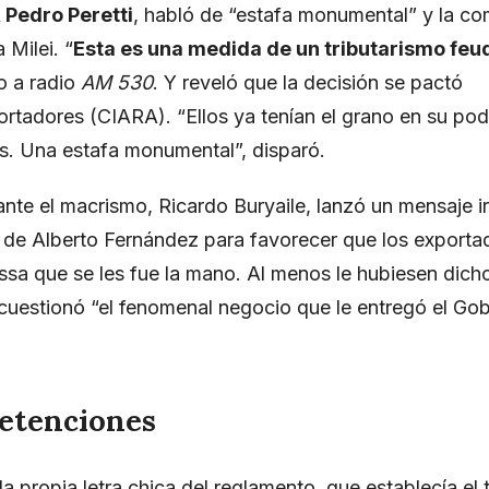
 Pedro Peretti
, habló de “estafa monumental” y la c
 Milei. “
Esta es una medida de un tributarismo feu
o a radio
AM 530
. Y reveló que la decisión se pactó
tadores (CIARA). “Ellos ya tenían el grano en su pode
res. Una estafa monumental”, disparó.
rante el macrismo, Ricardo Buryaile, lanzó un mensaje i
no de Alberto Fernández para favorecer que los exporta
assa que se les fue la mano. Al menos le hubiesen dich
 cuestionó “el fenomenal negocio que le entregó el Gob
retenciones
 la propia letra chica del reglamento, que establecía el