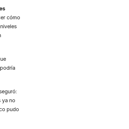
es
ecer cómo
 niveles
n
que
 podría
seguró:
s ya no
oco pudo