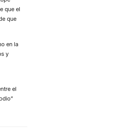
de que
el
 de que
no en la
os y
ntre el
odio”