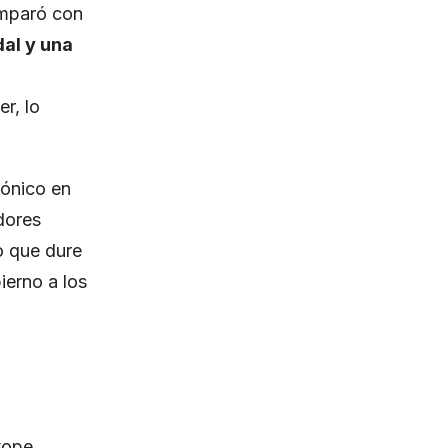
omparó con
dal y una
r, lo
rónico en
dores
o que dure
ierno a los
 tope