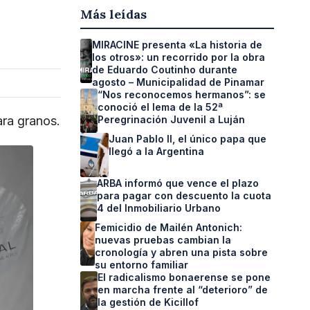
Más leídas
MIRACINE presenta «La historia de
los otros»: un recorrido por la obra
de Eduardo Coutinho durante
agosto – Municipalidad de Pinamar
“Nos reconocemos hermanos”: se
conoció el lema de la 52ª
ara granos.
Peregrinación Juvenil a Luján
Juan Pablo II, el único papa que
llegó a la Argentina
ARBA informó que vence el plazo
para pagar con descuento la cuota
4 del Inmobiliario Urbano
Femicidio de Mailén Antonich:
nuevas pruebas cambian la
cronología y abren una pista sobre
su entorno familiar
El radicalismo bonaerense se pone
en marcha frente al “deterioro” de
la gestión de Kicillof