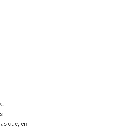
su
es
ras que, en