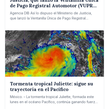
de Pago Registral Automotor (VUPRA).
Cuándo comienza a funcionar.
Agencia DIB Así lo dispuso el Ministerio de Justicia,
que lanzó la Ventanilla Única de Pago Registral
Automotor…
Tormenta tropical Juliette: sigue su
trayectoria en el Pacífico
México. – La tormenta tropical Juliette, formada este
lunes en el océano Pacífico, continúa ganando fuerza
mientras avanza…