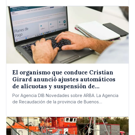
El organismo que conduce Cristian
Girard anunció ajustes automáticos
de alícuotas y suspensión de
embargos, entre otras medidas.
Por Agencia DIB Novedades sobre ARBA. La Agencia
de Recaudación de la provincia de Buenos
Aires (ARBA) puso en marcha…