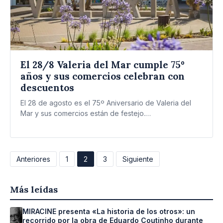
El 28/8 Valeria del Mar cumple 75º
años y sus comercios celebran con
descuentos
El 28 de agosto es el 75º Aniversario de Valeria del
Mar y sus comercios están de festejo.…
Paginación
Anteriores
1
2
3
Siguiente
de
Más leídas
entradas
MIRACINE presenta «La historia de los otros»: un
recorrido por la obra de Eduardo Coutinho durante